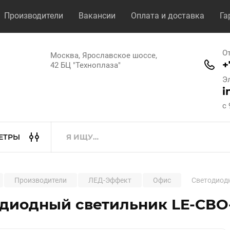
Производители
Вакансии
Оплата и доставка
Га
О
Москва, Ярославское шоссе,
+
42 БЦ "Техноплаза"
Э
i
с 
ЕТРЫ
Производители
ЛЕД-Эффект
Офис
Светодиодн
диодный светильник LE-СВО-