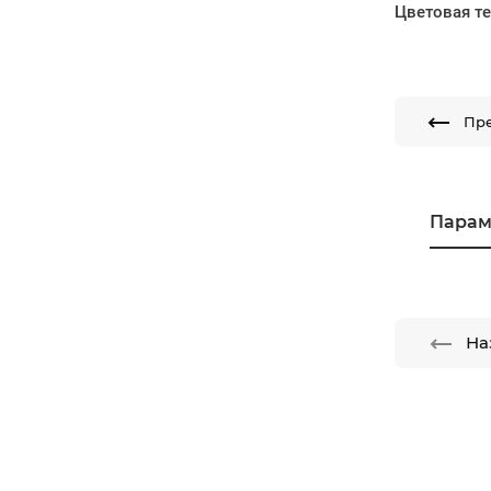
Цветовая т
Пр
Парам
На