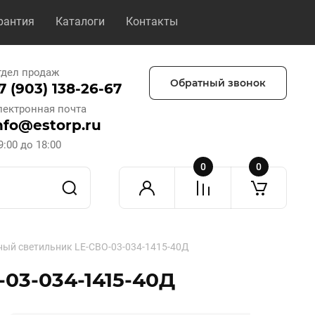
рантия
Каталоги
Контакты
тдел продаж
Обратный звонок
7 (903) 138-26-67
лектронная почта
nfo@estorp.ru
9:00 до 18:00
0
0
ый светильник LE-СВО-03-034-1415-40Д
03-034-1415-40Д