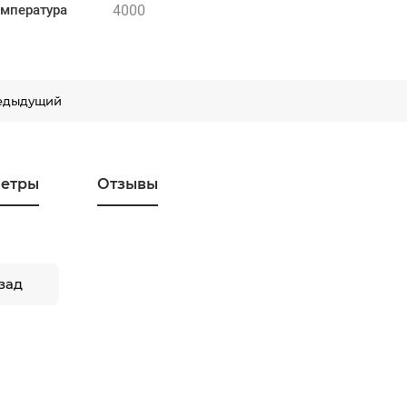
4000
емпература
едыдущий
етры
Отзывы
зад