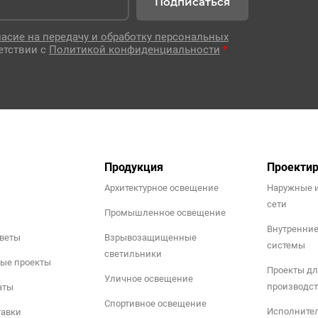
Подписаться
ласие на передачу и обработку персональных
етствии с
Политикой конфиденциальности
*
Продукция
Проекти
Архитектурное освещение
Наружные 
сети
Промышленное освещение
Внутренни
тветы
Взрывозащищенные
системы
светильники
ые проекты
Проекты дл
Уличное освещение
производст
аты
Спортивное освещение
Исполните
тавки