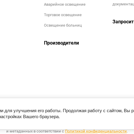
документа
Аварийное освещение
Торговое освещение
Запросит
Освещение больниц
Производители
ии для улучшения его работы. Продолжая работу с сайтом, Вы 
настройках Вашего браузера.
Этот сайт использует файлы cookie и метаданные. Продолжая
росматривать его, вы соглашаетесь на использование нами файлов cook
и метаданных в соответствии с
Политикой конфиденциальности
.