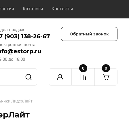
рантия
Каталоги
Контакты
тдел продаж
Обратный звонок
7 (903) 138-26-67
лектронная почта
nfo@estorp.ru
9:00 до 18:00
0
0
ьники ЛидерЛайт
ерЛайт