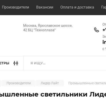
Производители
Вакансии
Оплата и доставка
Га
О
Москва, Ярославское шоссе,
+
42 БЦ "Техноплаза"
Э
i
с 
ЕТРЫ
Производители
Лидер Лайт
Промышленные светил
ышленные светильники Лид