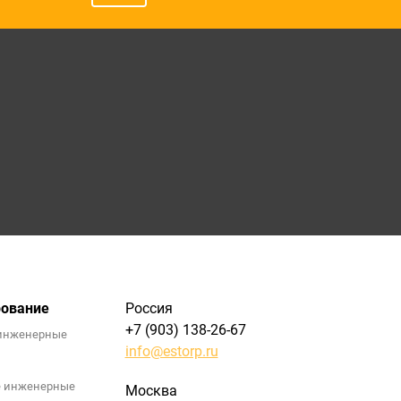
рование
Россия
+7 (903) 138-26-67
инженерные
info@estorp.ru
е инженерные
Москва