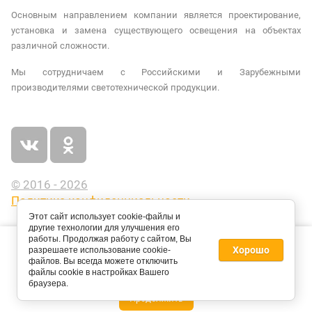
Основным направлением компании является проектирование,
установка и замена существующего освещения на объектах
различной сложности.
Мы сотрудничаем с Российскими и Зарубежными
производителями светотехнической продукции.
© 2016 - 2026
Политика конфиденциальности
Этот сайт использует cookie-файлы и
другие технологии для улучшения его
Этот сайт использует файлы cookie и метаданные. Продолжая
работы. Продолжая работу с сайтом, Вы
Хорошо
разрешаете использование cookie-
просматривать его, вы соглашаетесь на использование нами
файлов. Вы всегда можете отключить
файлов cookie и метаданных в соответствии с
Политикой
файлы cookie в настройках Вашего
конфиденциальности
.
браузера.
Продолжить