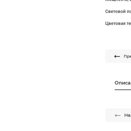
Световой по
Цветовая т
Пр
Описа
На