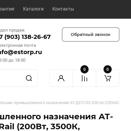
рантия
Каталоги
Контакты
тдел продаж
Обратный звонок
7 (903) 138-26-67
лектронная почта
nfo@estorp.ru
9:00 до 18:00
0
0
ьник промышленного назначения АТ-ДСП-03-200-Ш-220VAC-IP65 серия
ленного назначения АТ-
il (200Вт, 3500К,