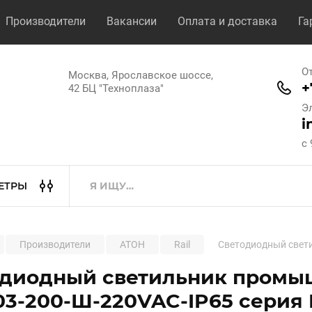
Производители
Вакансии
Оплата и доставка
Га
О
Москва, Ярославское шоссе,
+
42 БЦ "Техноплаза"
Э
i
с 
ЕТРЫ
Производители
АТОН
Rail
Светодиодный светил
одиодный светильник промыш
3-200-Ш-220VAC-IP65 серия Ra