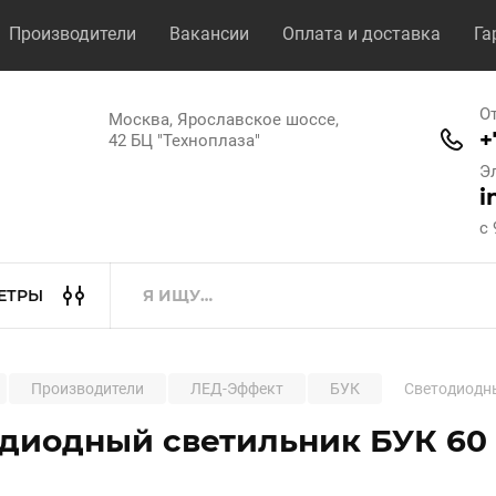
Производители
Вакансии
Оплата и доставка
Га
О
Москва, Ярославское шоссе,
+
42 БЦ "Техноплаза"
Э
i
с 
ЕТРЫ
Производители
ЛЕД-Эффект
БУК
Светодиодны
диодный светильник БУК 60 С