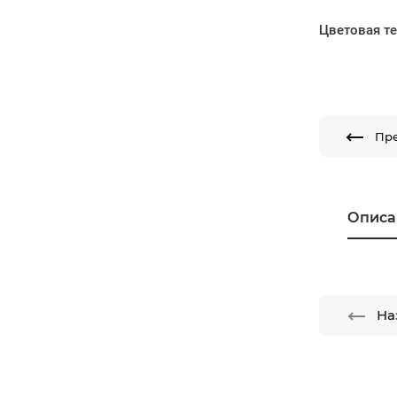
Цветовая т
Пр
Описа
На