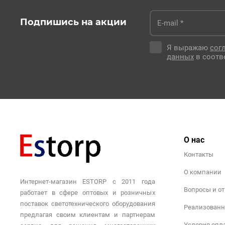
Подпишись на акции
Я выражаю
сог
данных
в соотв
О нас
Контакты
О компании
Интернет-магазин ESTORP с 2011 года
Вопросы и о
работает в сфере оптовых и розничных
поставок светотехнического оборудования
Реализованн
предлагая своим клиентам и партнерам
Условия опл