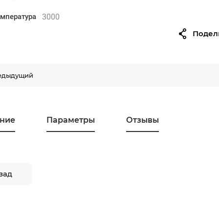
3000
емпература
Подел
едыдущий
ние
Параметры
Отзывы
зад