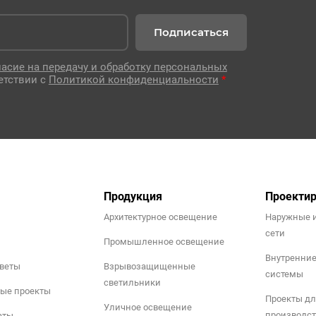
Подписаться
ласие на передачу и обработку персональных
етствии с
Политикой конфиденциальности
*
Продукция
Проекти
Архитектурное освещение
Наружные 
сети
Промышленное освещение
Внутренни
тветы
Взрывозащищенные
системы
светильники
ые проекты
Проекты дл
Уличное освещение
производст
аты