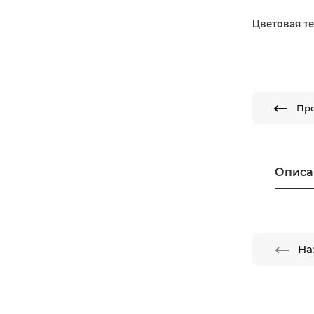
Цветовая т
Пр
Описа
На