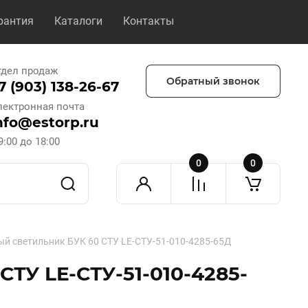
рантия
Каталоги
Контакты
тдел продаж
Обратный звонок
7 (903) 138-26-67
лектронная почта
nfo@estorp.ru
9:00 до 18:00
0
0
й светильник БУК 60 СТУ LE-СТУ-51-010-4285-65Д
ТУ LE-СТУ-51-010-4285-