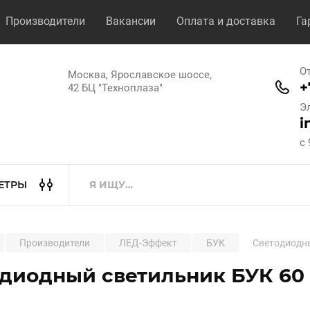
Производители
Вакансии
Оплата и доставка
Га
О
Москва, Ярославское шоссе,
+
42 БЦ "Техноплаза"
Э
i
с 
ЕТРЫ
Производители
ЛЕД-Эффект
БУК
Светодиодны
диодный светильник БУК 60 С