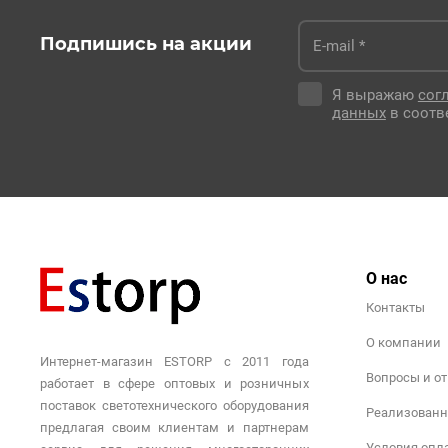
Подпишись на акции
Я выражаю
сог
данных
в соотв
О нас
Контакты
О компании
Интернет-магазин ESTORP с 2011 года
Вопросы и о
работает в сфере оптовых и розничных
поставок светотехнического оборудования
Реализованн
предлагая своим клиентам и партнерам
Условия опл