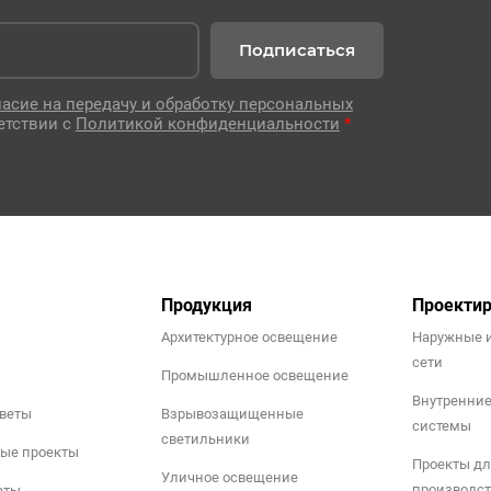
Подписаться
ласие на передачу и обработку персональных
етствии с
Политикой конфиденциальности
*
Продукция
Проекти
Архитектурное освещение
Наружные 
сети
Промышленное освещение
Внутренни
тветы
Взрывозащищенные
системы
светильники
ые проекты
Проекты дл
Уличное освещение
производст
аты