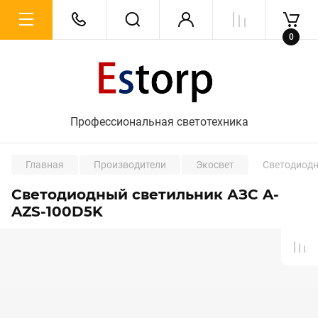
0
Профессиональная светотехника
Главная
Производители
Экосвет
Светодиодн
Светодиодный светильник АЗС A-
AZS-100D5K