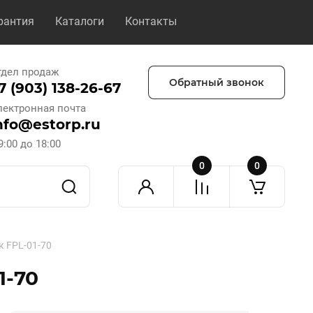
рантия
Каталоги
Контакты
тдел продаж
Обратный звонок
7 (903) 138-26-67
лектронная почта
nfo@estorp.ru
9:00 до 18:00
0
0
 FPL-01-70
1-70