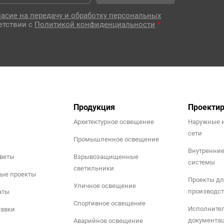
ласие на передачу и обработку персональных
етствии с
Политикой конфиденциальности
*
Продукция
Проекти
Архитектурное освещение
Наружные 
сети
Промышленное освещение
Внутренни
тветы
Взрывозащищенные
системы
светильники
ые проекты
Проекты дл
Уличное освещение
производст
аты
Спортивное освещение
Исполните
тавки
документа
Аварийное освещение