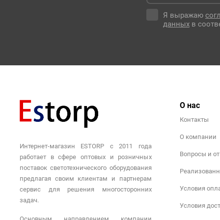
Я выражаю
сог
данных
в соотв
О нас
Контакты
О компании
Интернет-магазин ESTORP с 2011 года
Вопросы и о
работает в сфере оптовых и розничных
поставок светотехнического оборудования
Реализованн
предлагая своим клиентам и партнерам
Условия опл
сервис для решения многосторонних
задач.
Условия дос
Основным направлением компании