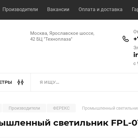
Производители
Вакансии
Оплата и доставка
Га
О
Москва, Ярославское шоссе,
+
42 БЦ "Техноплаза"
Э
i
с 
ЕТРЫ
Производители
ФЕРЕКС
Промышленный светильник
ышленный светильник FPL-0