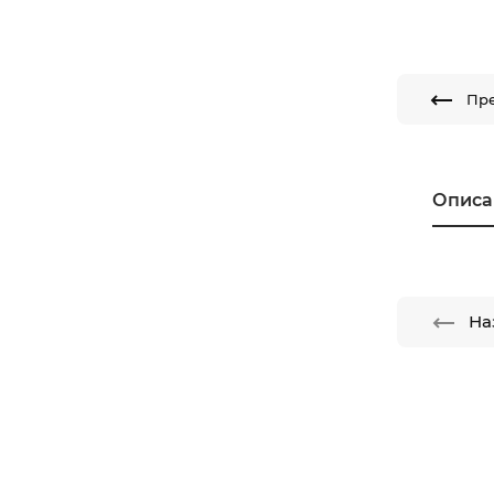
Пр
Описа
На