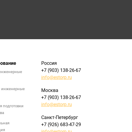
рование
Россия
+7 (903) 138-26-67
инженерные
info@estorp.ru
е инженерные
Москва
+7 (903) 138-26-67
info@estorp.ru
я подготовки
ва
Санкт-Петербург
льная
+7 (926) 683-47-29
ция
info@estorp.ru