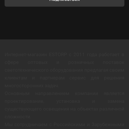
Интернет-магазин ESTORP с 2011 года работает в
сфере оптовых и розничных поставок
светотехнического оборудования предлагая своим
клиентам и партнерам сервис для решения
многосторонних задач.
Основным направлением компании является
проектирование, установка и замена
существующего освещения на объектах различной
сложности.
Мы сотрудничаем с Российскими и Зарубежными