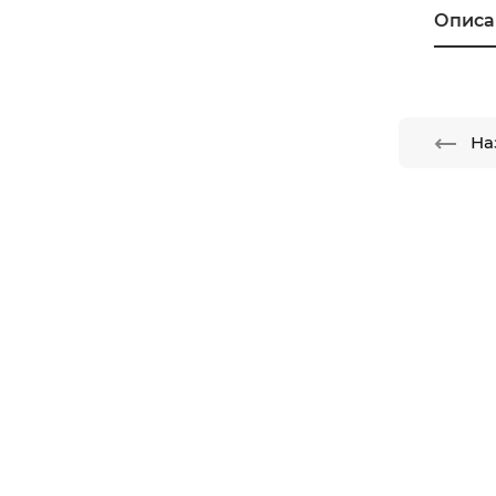
Описа
На