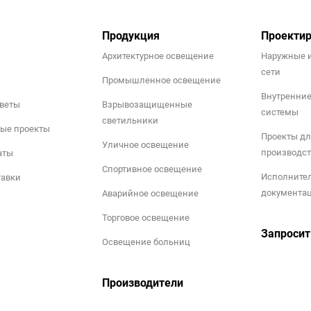
Продукция
Проекти
Архитектурное освещение
Наружные 
сети
Промышленное освещение
Внутренни
тветы
Взрывозащищенные
системы
светильники
ые проекты
Проекты дл
Уличное освещение
производст
аты
Спортивное освещение
Исполните
тавки
документа
Аварийное освещение
Торговое освещение
Запросит
Освещение больниц
Производители