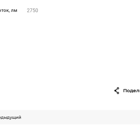
2750
ток, лм
Подел
едыдущий