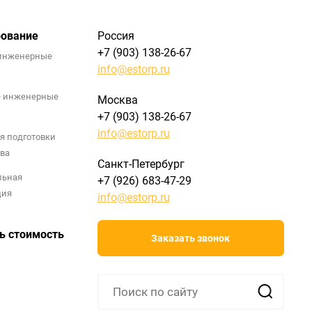
рование
Россия
+7 (903) 138-26-67
инженерные
info@estorp.ru
е инженерные
Москва
+7 (903) 138-26-67
info@estorp.ru
я подготовки
ва
Санкт-Петербург
льная
+7 (926) 683-47-29
ция
info@estorp.ru
ь стоимость
Заказать звонок