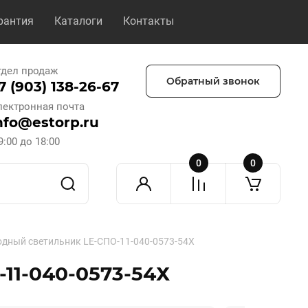
рантия
Каталоги
Контакты
тдел продаж
Обратный звонок
7 (903) 138-26-67
лектронная почта
nfo@estorp.ru
9:00 до 18:00
0
0
дный светильник LE-СПО-11-040-0573-54Х
11-040-0573-54Х