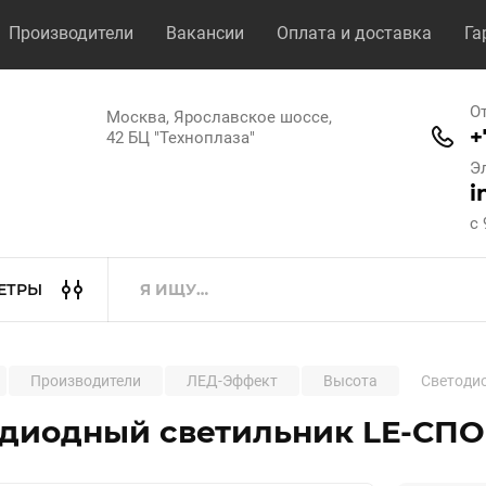
Производители
Вакансии
Оплата и доставка
Га
О
Москва, Ярославское шоссе,
+
42 БЦ "Техноплаза"
Э
i
с 
ЕТРЫ
Производители
ЛЕД-Эффект
Высота
Светодио
диодный светильник LE-СПО-