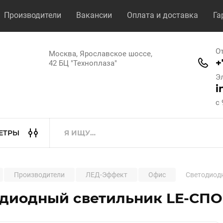
Производители
Вакансии
Оплата и доставка
Га
О
Москва, Ярославское шоссе,
+
42 БЦ "Техноплаза"
Э
i
с 
ЕТРЫ
Производители
ЛЕД-Эффект
Офис
Светодиодн
диодный светильник LE-СПО-