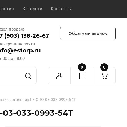
рантия
Каталоги
Контакты
тдел продаж
Обратный звонок
7 (903) 138-26-67
лектронная почта
nfo@estorp.ru
9:00 до 18:00
0
0
ый светильник LE-СПО-03-033-0993-54Т
03-033-0993-54Т