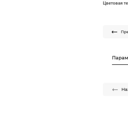
Цветовая т
Пр
Парам
На