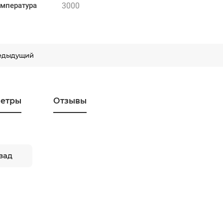
3000
емпература
едыдущий
етры
Отзывы
зад