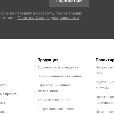
Подписаться
ласие на передачу и обработку персональных
етствии с
Политикой конфиденциальности
*
Продукция
Проекти
Архитектурное освещение
Наружные 
сети
Промышленное освещение
Внутренни
тветы
Взрывозащищенные
системы
светильники
ые проекты
Проекты дл
Уличное освещение
производст
аты
Спортивное освещение
Исполните
тавки