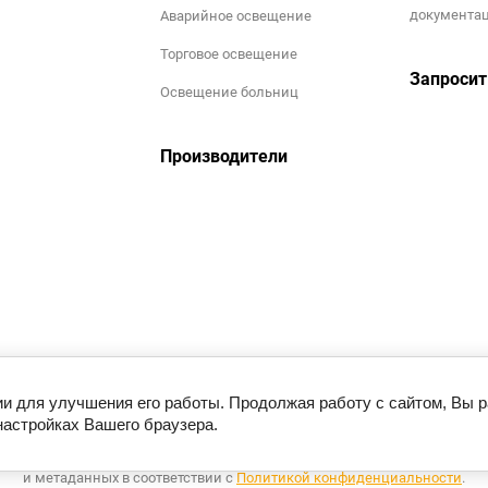
документа
Аварийное освещение
Торговое освещение
Запросит
Освещение больниц
Производители
ии для улучшения его работы. Продолжая работу с сайтом, Вы 
настройках Вашего браузера.
Этот сайт использует файлы cookie и метаданные. Продолжая
росматривать его, вы соглашаетесь на использование нами файлов cook
и метаданных в соответствии с
Политикой конфиденциальности
.